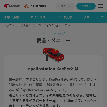
ログイン
予約する
車検・点検
オイル交換
タイヤ交換
洗車
カ
トップ
サービス紹介 - カーコーティング 商品・メニュー
カーコーティング
商品・メニュー
apollostation KeePerとは
出光興産、アポロリンク、KeePer技研が連携して、商品・
知識＆技術・施工環境・店舗演出まで一貫してサポートす
るのが「apollostation KeePer」です。
モビリティとコミュニティの未来を見つめながら、地域社
会を支えるライフパートナーapollostationにて、KeePer
のカーコーティングを提供します。