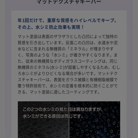
マットテクスチャキーパー
年1回だけで、重厚な質感をハイレベルでキープ。
その上、水シミ防止効果も実現！
マット塗装は表面のザラザラとした凸凹によって独特の
質感を引き出しています。反面この凸凹は、水道水や泥
水などに含まれる無機質の「ミネラル」が埋まりやす
く、写真のような「水シミ」が着きやすくなります。ま
た、従来の無機質なボディガラスコーティングは、同じ
無機質のミネラル(水シミ)が固着しやすくなるため、むし
ろ水シミがよりひどくなる場合が多いです。マットテク
スチャキーパーは、表面をガラス被膜と有機樹脂被膜で
覆う特許技術で、水シミの定着を根本的に防ぐことがで
きる、マット塗装に適したコーティングです。