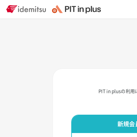
PIT in plusの利
新規会