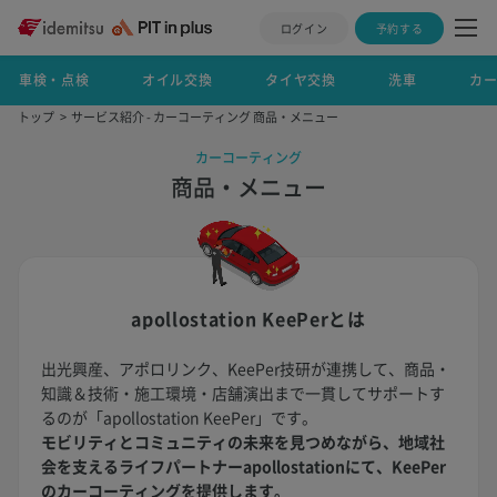
ログイン
予約する
車検・点検
オイル交換
タイヤ交換
洗車
カ
トップ
サービス紹介 - カーコーティング 商品・メニュー
カーコーティング
商品・メニュー
apollostation KeePerとは
出光興産、アポロリンク、KeePer技研が連携して、商品・
知識＆技術・施工環境・店舗演出まで一貫してサポートす
るのが「apollostation KeePer」です。
モビリティとコミュニティの未来を見つめながら、地域社
会を支えるライフパートナーapollostationにて、KeePer
のカーコーティングを提供します。