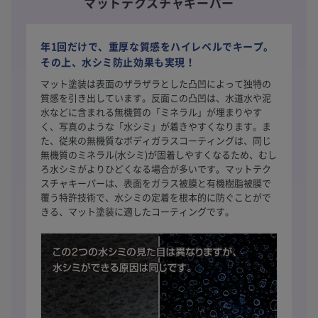
マットテクスチャキーパー
年1回だけで、重厚な質感をハイレベルでキープ。
その上、水シミ防止効果も実現！
マット塗装は表面のザラザラとした凸凹によって独特の
質感を引き出しています。反面この凸凹は、水道水や泥
水などに含まれる無機質の「ミネラル」が埋まりやす
く、写真のような「水シミ」が着きやすくなります。ま
た、従来の無機質なボディガラスコーティングは、同じ
無機質のミネラル(水シミ)が固着しやすくなるため、むし
ろ水シミがよりひどくなる場合が多いです。マットテク
スチャキーパーは、表面をガラス被膜と有機樹脂被膜で
覆う特許技術で、水シミの定着を根本的に防ぐことがで
きる、マット塗装に適したコーティングです。