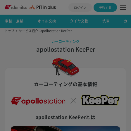
ログイン
予約する
車検・点検
オイル交換
タイヤ交換
洗車
カ
トップ
サービス紹介 - apollostation KeePer
カーコーティング
apollostation KeePer
カーコーティングの基本情報
apollostation KeePerとは