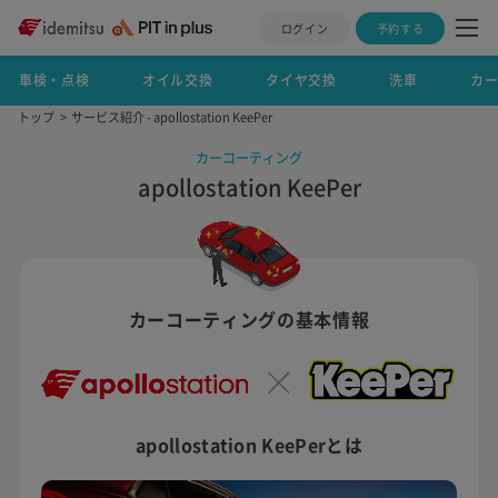
ログイン
予約する
車検・点検
オイル交換
タイヤ交換
洗車
カ
トップ
サービス紹介 - apollostation KeePer
カーコーティング
apollostation KeePer
カーコーティングの基本情報
apollostation KeePerとは