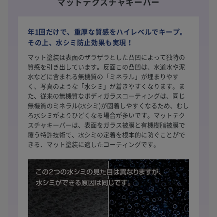
マットテクスチャキーパー
年1回だけで、重厚な質感をハイレベルでキープ。
その上、水シミ防止効果も実現！
マット塗装は表面のザラザラとした凸凹によって独特の
質感を引き出しています。反面この凸凹は、水道水や泥
水などに含まれる無機質の「ミネラル」が埋まりやす
く、写真のような「水シミ」が着きやすくなります。ま
た、従来の無機質なボディガラスコーティングは、同じ
無機質のミネラル(水シミ)が固着しやすくなるため、むし
ろ水シミがよりひどくなる場合が多いです。マットテク
スチャキーパーは、表面をガラス被膜と有機樹脂被膜で
覆う特許技術で、水シミの定着を根本的に防ぐことがで
きる、マット塗装に適したコーティングです。