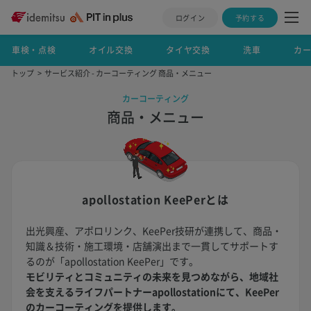
ログイン
予約する
車検・点検
オイル交換
タイヤ交換
洗車
カ
トップ
サービス紹介 - カーコーティング 商品・メニュー
カーコーティング
商品・メニュー
apollostation KeePerとは
出光興産、アポロリンク、KeePer技研が連携して、商品・
知識＆技術・施工環境・店舗演出まで一貫してサポートす
るのが「apollostation KeePer」です。
モビリティとコミュニティの未来を見つめながら、地域社
会を支えるライフパートナーapollostationにて、KeePer
のカーコーティングを提供します。