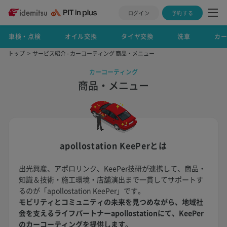
ログイン
予約する
車検・点検
オイル交換
タイヤ交換
洗車
カ
トップ
サービス紹介 - カーコーティング 商品・メニュー
カーコーティング
商品・メニュー
apollostation KeePerとは
出光興産、アポロリンク、KeePer技研が連携して、商品・
知識＆技術・施工環境・店舗演出まで一貫してサポートす
るのが「apollostation KeePer」です。
モビリティとコミュニティの未来を見つめながら、地域社
会を支えるライフパートナーapollostationにて、KeePer
のカーコーティングを提供します。