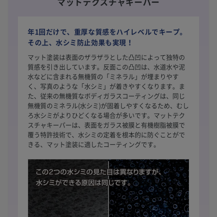
マットテクスチャキーパー
年1回だけで、重厚な質感をハイレベルでキープ。
その上、水シミ防止効果も実現！
マット塗装は表面のザラザラとした凸凹によって独特の
質感を引き出しています。反面この凸凹は、水道水や泥
水などに含まれる無機質の「ミネラル」が埋まりやす
く、写真のような「水シミ」が着きやすくなります。ま
た、従来の無機質なボディガラスコーティングは、同じ
無機質のミネラル(水シミ)が固着しやすくなるため、むし
ろ水シミがよりひどくなる場合が多いです。マットテク
スチャキーパーは、表面をガラス被膜と有機樹脂被膜で
覆う特許技術で、水シミの定着を根本的に防ぐことがで
きる、マット塗装に適したコーティングです。