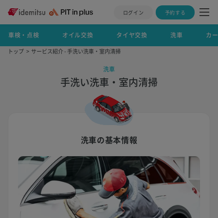
ログイン
予約する
車検・点検
オイル交換
タイヤ交換
洗車
カ
トップ
サービス紹介 - 手洗い洗車・室内清掃
洗車
手洗い洗車・室内清掃
洗車の基本情報