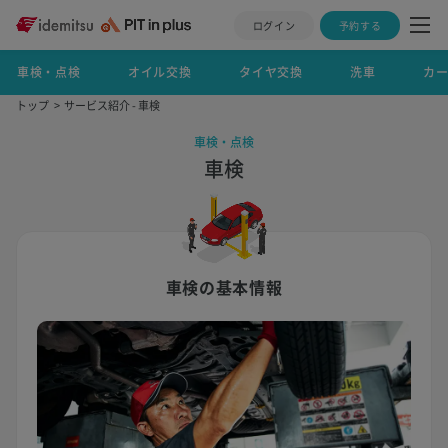
ログイン
予約する
車検・点検
オイル交換
タイヤ交換
洗車
カ
トップ
サービス紹介 - 車検
車検・点検
車検
車検の基本情報