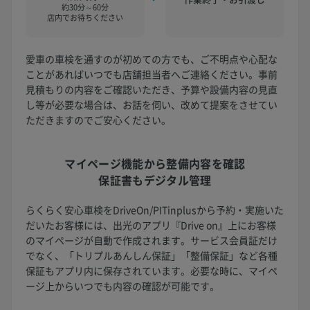
約30分～60分
店内でお待ちください
愛車の車検を通すのが初めての方でも、ご不明点や心配な
ことがあればいつでも店舗担当者へご連絡ください。事前
見積もりの内容をご確認いただき、予算や設備内容の見直
し等が必要な場合は、お話を伺い、改めて提案をさせてい
ただきますのでご安心ください。
マイページ機能から
整備内容を確認
保証書もデジタル管理
らくらく安心車検をDriveOn/PITinplusから予約・実施いた
だいたお客様には、出光のアプリ『Drive on』上にお客様
のマイページが自動で作成されます。サービス会員証だけ
でなく、「トリプルあんしん保証」「整備保証」など各種
保証もアプリ内に保存されています。必要な時に、マイペ
ージ上からいつでも内容の確認が可能です。