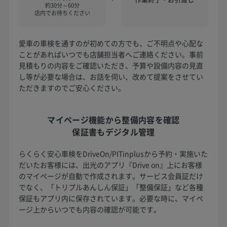
約30分～60分
店内でお待ちください
愛車の車検を通すのが初めての方でも、ご不明点や心配な
ことがあればいつでも店舗担当者へご連絡ください。事前
見積もりの内容をご確認いただき、予算や設備内容の見直
し等が必要な場合は、お話を伺い、改めて提案をさせてい
ただきますのでご安心ください。
マイページ機能から
整備内容を確認
保証書もデジタル管理
らくらく安心車検をDriveOn/PITinplusから予約・実施いた
だいたお客様には、出光のアプリ『Drive on』上にお客様
のマイページが自動で作成されます。サービス会員証だけ
でなく、「トリプルあんしん保証」「整備保証」など各種
保証もアプリ内に保存されています。必要な時に、マイペ
ージ上からいつでも内容の確認が可能です。