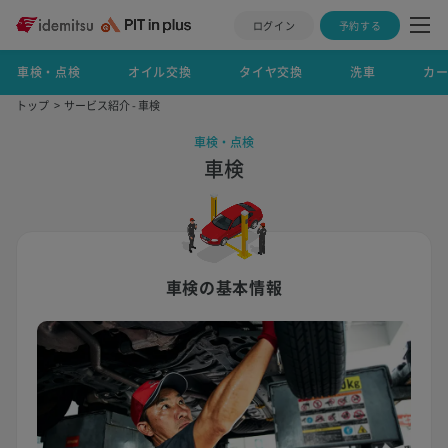
ログイン
予約する
車検・点検
オイル交換
タイヤ交換
洗車
カ
トップ
サービス紹介 - 車検
車検・点検
車検
車検の基本情報