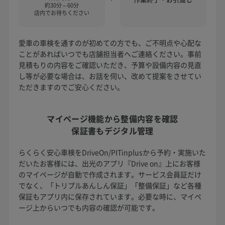
約30分～60分
店内でお待ちください
愛車の車検を通すのが初めての方でも、ご不明点や心配な
ことがあればいつでも店舗担当者へご連絡ください。事前
見積もりの内容をご確認いただき、予算や設備内容の見直
し等が必要な場合は、お話を伺い、改めて提案をさせてい
ただきますのでご安心ください。
マイページ機能から
整備内容を確認
保証書もデジタル管理
らくらく安心車検をDriveOn/PITinplusから予約・実施いた
だいたお客様には、出光のアプリ『Drive on』上にお客様
のマイページが自動で作成されます。サービス会員証だけ
でなく、「トリプルあんしん保証」「整備保証」など各種
保証もアプリ内に保存されています。必要な時に、マイペ
ージ上からいつでも内容の確認が可能です。