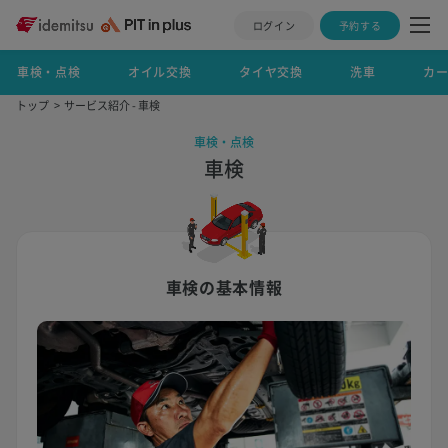
ログイン
予約する
車検・点検
オイル交換
タイヤ交換
洗車
カ
トップ
サービス紹介 - 車検
車検・点検
車検
車検の基本情報