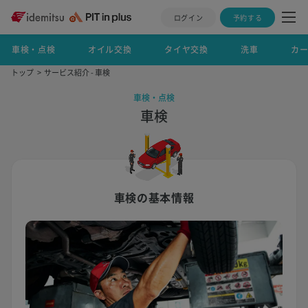
ログイン
予約する
車検・点検
オイル交換
タイヤ交換
洗車
カ
トップ
サービス紹介 - 車検
車検・点検
車検
車検の基本情報