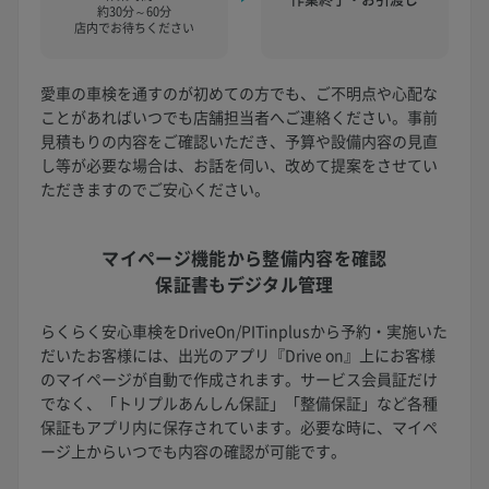
約30分～60分
店内でお待ちください
愛車の車検を通すのが初めての方でも、ご不明点や心配な
ことがあればいつでも店舗担当者へご連絡ください。事前
見積もりの内容をご確認いただき、予算や設備内容の見直
し等が必要な場合は、お話を伺い、改めて提案をさせてい
ただきますのでご安心ください。
マイページ機能から
整備内容を確認
保証書もデジタル管理
らくらく安心車検をDriveOn/PITinplusから予約・実施いた
だいたお客様には、出光のアプリ『Drive on』上にお客様
のマイページが自動で作成されます。サービス会員証だけ
でなく、「トリプルあんしん保証」「整備保証」など各種
保証もアプリ内に保存されています。必要な時に、マイペ
ージ上からいつでも内容の確認が可能です。