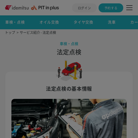
ログイン
予約する
車検・点検
オイル交換
タイヤ交換
洗車
カ
トップ
サービス紹介 - 法定点検
車検・点検
法定点検
法定点検の基本情報