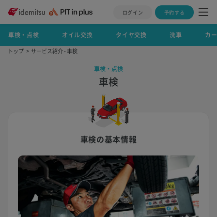
ログイン
予約する
車検・点検
オイル交換
タイヤ交換
洗車
カ
トップ
サービス紹介 - 車検
車検・点検
車検
車検の基本情報