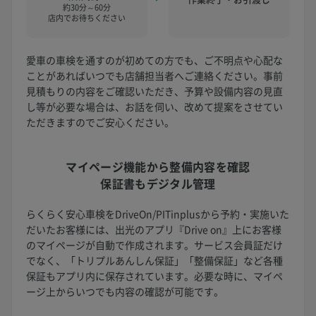
約30分～60分
店内でお待ちください
愛車の車検を通すのが初めての方でも、ご不明点や心配な
ことがあればいつでも店舗担当者へご連絡ください。事前
見積もりの内容をご確認いただき、予算や設備内容の見直
し等が必要な場合は、お話を伺い、改めて提案をさせてい
ただきますのでご安心ください。
マイページ機能から
整備内容を確認
保証書もデジタル管理
らくらく安心車検をDriveOn/PITinplusから予約・実施いた
だいたお客様には、出光のアプリ『Drive on』上にお客様
のマイページが自動で作成されます。サービス会員証だけ
でなく、「トリプルあんしん保証」「整備保証」など各種
保証もアプリ内に保存されています。必要な時に、マイペ
ージ上からいつでも内容の確認が可能です。