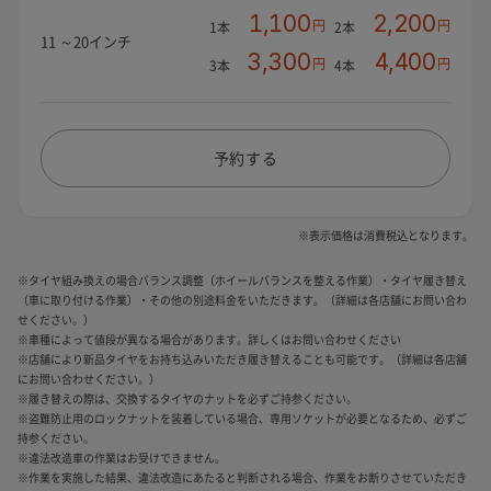
1,100
2,200
円
円
1本
2本
11 ～20インチ
3,300
4,400
円
円
3本
4本
予約する
※表示価格は消費税込となります。
※タイヤ組み換えの場合バランス調整（ホイールバランスを整える作業）・タイヤ履き替え
（車に取り付ける作業）・その他の別途料金をいただきます。（詳細は各店舗にお問い合わ
せください。）
※車種によって値段が異なる場合があります。詳しくはお問い合わせください
※店舗により新品タイヤをお持ち込みいただき履き替えることも可能です。（詳細は各店舗
にお問い合わせください。）
※履き替えの際は、交換するタイヤのナットを必ずご持参ください。
※盗難防止用のロックナットを装着している場合、専用ソケットが必要となるため、必ずご
持参ください。
※違法改造車の作業はお受けできません。
※作業を実施した結果、違法改造にあたると判断される場合、作業をお断りさせていただき