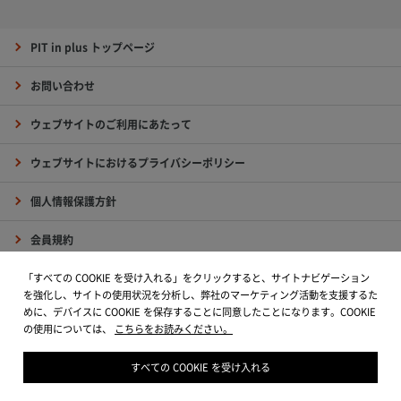
PIT in plus トップページ
お問い合わせ
ウェブサイトのご利用にあたって
ウェブサイトにおけるプライバシーポリシー
個人情報保護方針
会員規約
出光公式ウェブサイト
「すべての COOKIE を受け入れる」をクリックすると、サイトナビゲーション
を強化し、サイトの使用状況を分析し、弊社のマーケティング活動を支援するた
めに、デバイスに COOKIE を保存することに同意したことになります。COOKIE
Copyright © Idemitsu Kosan Co.,Ltd. All Rights Reserved.
の使用については、
こちらをお読みください。
すべての COOKIE を受け入れる