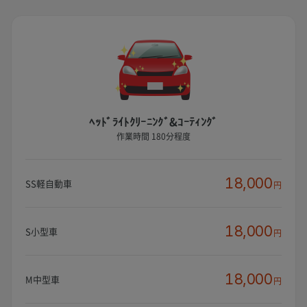
ﾍｯﾄﾞﾗｲﾄｸﾘｰﾆﾝｸﾞ&ｺｰﾃｨﾝｸﾞ
作業時間 180分程度
18,000
SS軽自動車
円
18,000
S小型車
円
18,000
M中型車
円