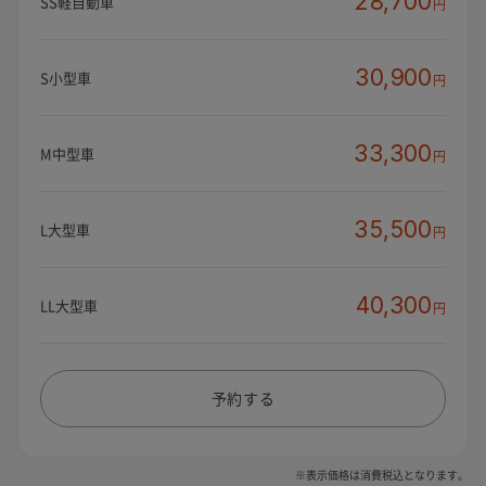
28,700
SS軽自動車
円
30,900
S小型車
円
33,300
M中型車
円
35,500
L大型車
円
40,300
LL大型車
円
予約する
※表示価格は消費税込となります。