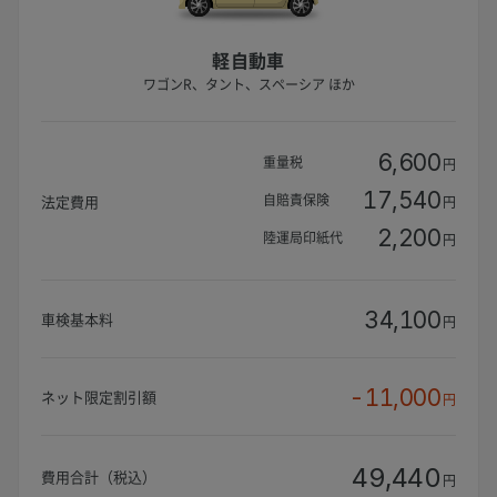
軽自動車
ワゴンR、タント、スペーシア ほか
6,600
重量税
円
17,540
自賠責保険
法定費用
円
2,200
陸運局印紙代
円
34,100
車検基本料
円
-11,000
ネット限定割引額
円
49,440
費用合計（税込）
円