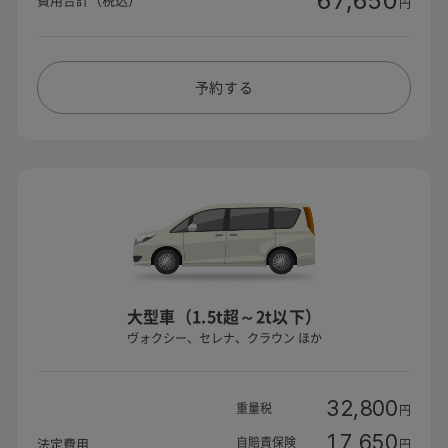
67,650
円
予約する
大型車（1.5t超～2t以下）
ヴォクシー、セレナ、クラウン ほか
32,800
重量税
円
17,650
自賠責保険
法定費用
円