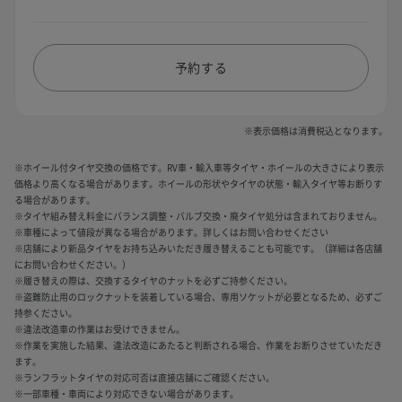
予約する
※表示価格は消費税込となります。
※ホイール付タイヤ交換の価格です。RV車・輸入車等タイヤ・ホイールの大きさにより表示
価格より高くなる場合があります。ホイールの形状やタイヤの状態・輸入タイヤ等お断りす
る場合があります。
※タイヤ組み替え料金にバランス調整・バルブ交換・廃タイヤ処分は含まれておりません。
※車種によって値段が異なる場合があります。詳しくはお問い合わせください
※店舗により新品タイヤをお持ち込みいただき履き替えることも可能です。（詳細は各店舗
にお問い合わせください。）
※履き替えの際は、交換するタイヤのナットを必ずご持参ください。
※盗難防止用のロックナットを装着している場合、専用ソケットが必要となるため、必ずご
持参ください。
※違法改造車の作業はお受けできません。
※作業を実施した結果、違法改造にあたると判断される場合、作業をお断りさせていただき
ます。
※ランフラットタイヤの対応可否は直接店舗にご確認ください。
※一部車種・車両により対応できない場合があります。