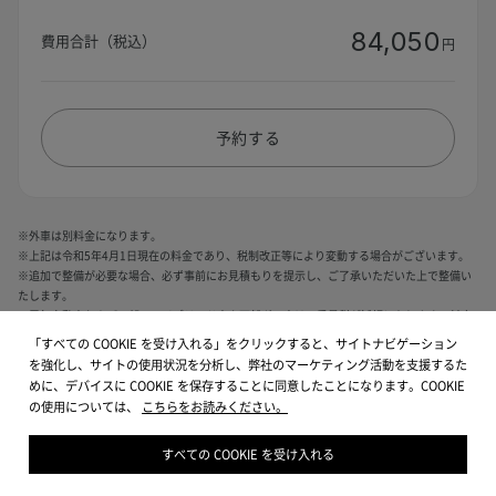
84,050
費用合計（税込）
円
予約する
※外車は別料金になります。
※上記は令和5年4月1日現在の料金であり、税制改正等により変動する場合がございます。
※追加で整備が必要な場合、必ず事前にお見積もりを提示し、ご了承いただいた上で整備い
たします。
※電気自動車および一部のハイブリッド車や天然ガス車は、重量税が減額となります。対応
車種については店頭でご確認ください。
「すべての COOKIE を受け入れる」をクリックすると、サイトナビゲーション
※輸入車の場合、車検を受付できない、もしくは別途追加料金が発生する場合があります。
を強化し、サイトの使用状況を分析し、弊社のマーケティング活動を支援するた
詳しくは各店舗にお問い合わせください。
めに、デバイスに COOKIE を保存することに同意したことになります。COOKIE
※普通貨物（1ナンバー）・3t以上の小型貨物（4ナンバー）は別途お見積りになります。
の使用については、
こちらをお読みください。
すべての COOKIE を受け入れる
木津ＳＳの店舗ページへ戻る