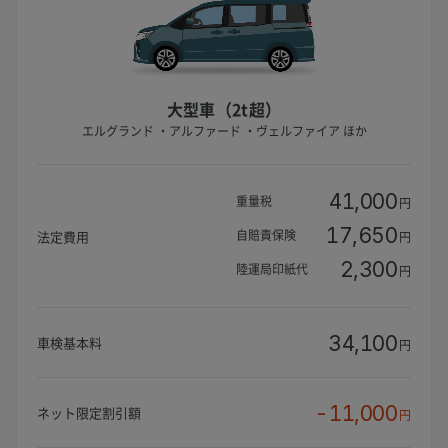
大型車（2t超）
エルグランド ・アルファード ・ヴェルファイア ほか
41,000
重量税
円
17,650
自賠責保険
法定費用
円
2,300
陸運局印紙代
円
34,100
車検基本料
円
-11,000
ネット限定割引額
円