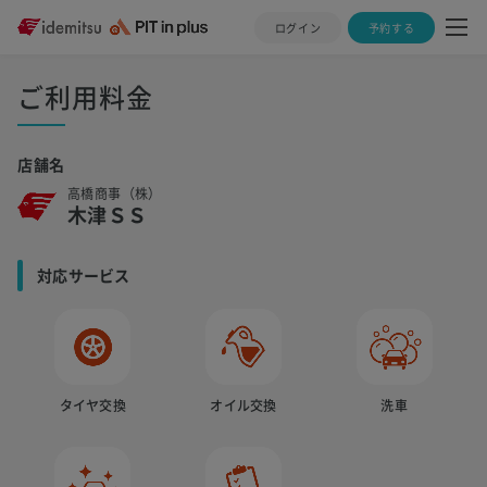
ログイン
予約する
ご利用料金
店舗名
高橋商事（株）
木津ＳＳ
対応サービス
タイヤ交換
オイル交換
洗車