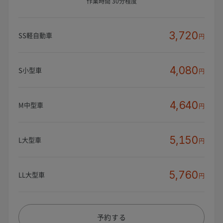
作業時間 30分程度
3,720
SS軽自動車
円
4,080
S小型車
円
4,640
M中型車
円
5,150
L大型車
円
5,760
LL大型車
円
予約する