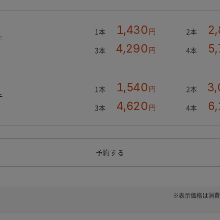
1,430
2
円
1本
2本
チ
4,290
5
円
3本
4本
1,540
3,
円
1本
2本
チ
4,620
6
円
3本
4本
予約する
※表示価格は消費