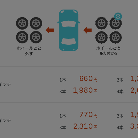
660
1
円
1本
2本
3インチ
1,980
2
円
3本
4本
770
1
円
1本
2本
5インチ
2,310
3,
円
3本
4本