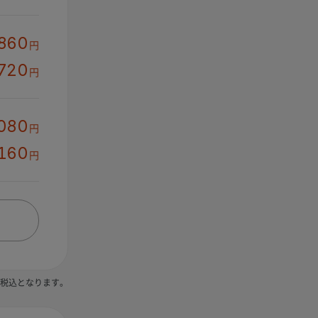
,860
円
,720
円
080
円
,160
円
税込となります。