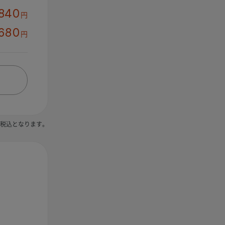
,840
円
680
円
税込となります。