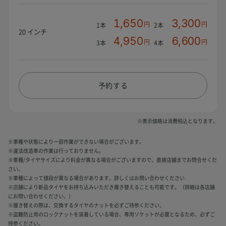
1,650
3,300
円
円
1本
2本
20 インチ
4,950
6,600
円
円
3本
4本
予約する
※表示価格は消費税込となります。
※車種や状態により一部作業ができない場合がございます。
※違法改造車の作業は行っておりません。
※車種/タイヤサイズにより料金が異なる場合がございますので、直接店舗までお問合せくだ
さい。
※車種によって値段が異なる場合があります。詳しくはお問い合わせください
※店舗により新品タイヤをお持ち込みいただき履き替えることも可能です。（詳細は各店舗
にお問い合わせください。）
※履き替えの際は、交換するタイヤのナットを必ずご持参ください。
※盗難防止用のロックナットを装着している場合、専用ソケットが必要となるため、必ずご
持参ください。