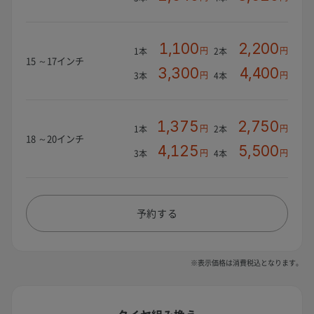
1,100
2,200
円
円
1本
2本
15 ～17インチ
3,300
4,400
円
円
3本
4本
1,375
2,750
円
円
1本
2本
18 ～20インチ
4,125
5,500
円
円
3本
4本
予約する
※表示価格は消費税込となります。