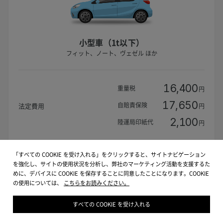
小型車（1t以下）
フィット、ノート、ヴェゼル ほか
16,400
重量税
円
17,650
自賠責保険
法定費用
円
2,100
陸運局印紙代
円
「すべての COOKIE を受け入れる」をクリックすると、サイトナビゲーション
31,900
車検基本料
円
を強化し、サイトの使用状況を分析し、弊社のマーケティング活動を支援するた
めに、デバイスに COOKIE を保存することに同意したことになります。COOKIE
の使用については、
こちらをお読みください。
68,050
費用合計（税込）
円
すべての COOKIE を受け入れる