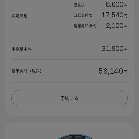
6,600
重量税
円
17,540
自賠責保険
法定費用
円
2,100
陸運局印紙代
円
31,900
車検基本料
円
58,140
費用合計（税込）
円
予約する