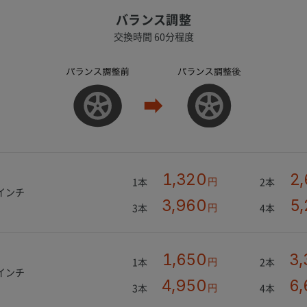
バランス調整
交換時間 60分程度
1,320
2
円
1本
2本
4インチ
3,960
5
円
3本
4本
1,650
3,
円
1本
2本
6インチ
4,950
6,
円
3本
4本