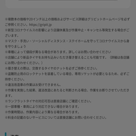
※複数本の価格や20インチ以上の価格およびサービス詳細はグリピットホームページを必ず
ご参照ください。https://gripit.jp
※新型コロナウイルスの影響により店舗休業及び作業中止・キャンセル等発生する場合がご
ざいます。
※マスク・手洗い・ソーシャルディスタンス・ステイホームを守ってコロナウイルスから身
を守りましょう
※車種によって値段が異なる場合があります。詳しくはお問い合わせください
※店舗により新品タイヤをお持ち込みいただき履き替えることも可能です。（詳細は各店舗
にお問い合わせください。）
※履き替えの際は、交換するタイヤのナットを必ずご持参ください。
※盗難防止用のロックナットを装着している場合、専用ソケットが必要となるため、必ずご
持参ください。
※違法改造車の作業はお受けできません。
※作業を実施した結果、違法改造にあたると判断される場合、作業をお断りさせていただき
ます。
※ランフラットタイヤの対応可否は直接店舗にご確認ください。
※一部車種・車両により対応できない場合があります。
※作業時間は、作業内容により異なる場合があります。
※料金の記載のないサービスについては直接店舗にお問い合わせください。