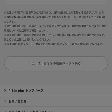
※上記は令和5年4月1日現在の料金であり、税制改正等により変動する場合がございます。
※追加で整備が必要な場合、必ず事前にお見積もりを提示し、ご了承いただいた上で整備い
たします。
※電気自動車および一部のハイブリッド車や天然ガス車は、重量税が減額となります。対応
車種については店頭でご確認ください。
※輸入車の場合、車検を受付できない、もしくは別途追加料金が発生する場合があります。
詳しくは各店舗にお問い合わせください。
※普通貨物（1ナンバー）・3t以上の小型貨物（4ナンバー）は別途お見積りになります。
セルフ川島ＳＳの店舗ページへ戻る
PIT in plus トップページ
お問い合わせ
ウェブサイトのご利用にあたって