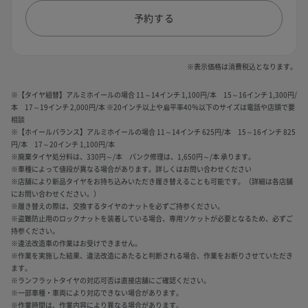
予約する
※表示価格は消費税込となります。
※【タイヤ組替】アルミホイールの場合 11～14インチ 1,100円/本 15～16インチ 1,300円/
本 17～19インチ 2,000円/本 ※20インチ以上や扁平率40％以下のサイズは電話や店頭で要
相談
※【ホイールバランス】アルミホイールの場合 11～14インチ 625円/本 15～16インチ 825
円/本 17～20インチ 1,100円/本
※廃棄タイヤ処分料は、330円～/本 パンク修理は、1,650円～/本 承ります。
※車種によって値段が異なる場合があります。詳しくはお問い合わせください
※店舗により新品タイヤをお持ち込みいただき履き替えることも可能です。（詳細は各店舗
にお問い合わせください。）
※履き替えの際は、交換するタイヤのナットを必ずご持参ください。
※盗難防止用のロックナットを装着している場合、専用ソケットが必要となるため、必ずご
持参ください。
※違法改造車の作業はお受けできません。
※作業を実施した結果、違法改造にあたると判断される場合、作業をお断りさせていただき
ます。
※ランフラットタイヤの対応可否は直接店舗にご確認ください。
※一部車種・車両により対応できない場合があります。
※作業時間は、作業内容により異なる場合があります。