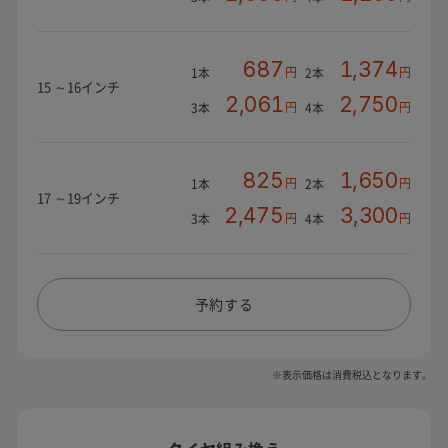
687
1,374
円
円
1本
2本
15 ～16インチ
2,061
2,750
円
円
3本
4本
825
1,650
円
円
1本
2本
17 ～19インチ
2,475
3,300
円
円
3本
4本
予約する
※表示価格は消費税込となります。