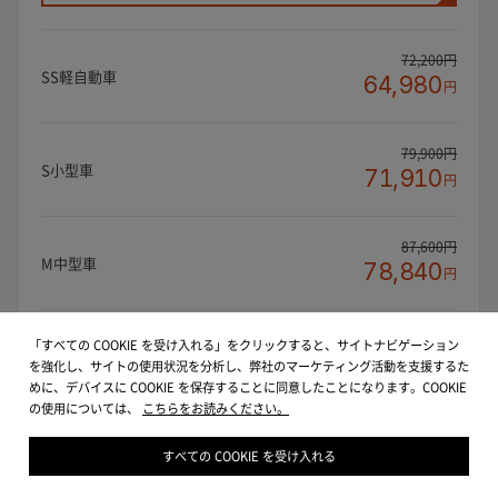
72,200円
SS軽自動車
64,980
円
79,900円
S小型車
71,910
円
87,600円
M中型車
78,840
円
93,200円
「すべての COOKIE を受け入れる」をクリックすると、サイトナビゲーション
L大型車
83,880
を強化し、サイトの使用状況を分析し、弊社のマーケティング活動を支援するた
円
めに、デバイスに COOKIE を保存することに同意したことになります。COOKIE
の使用については、
こちらをお読みください。
102,900円
LL大型車
92,610
すべての COOKIE を受け入れる
円