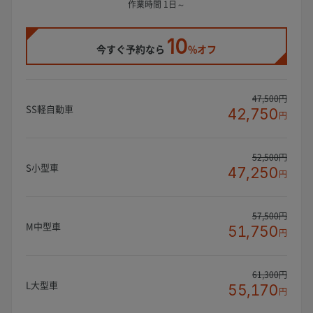
作業時間 1日～
10
今すぐ予約なら
%オフ
47,500円
SS軽自動車
42,750
円
52,500円
S小型車
47,250
円
57,500円
M中型車
51,750
円
61,300円
L大型車
55,170
円