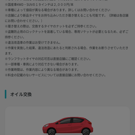
※国産車4WD・SUVの１９インチは２,０００円/本
※車種によって値段が異なる場合があります。詳しくはお問い合わせください
※店舗により新品タイヤをお持ち込みいただき履き替えることも可能です。（詳細は各店舗
にお問い合わせください。）
※履き替えの際は、交換するタイヤのナットを必ずご持参ください。
※盗難防止用のロックナットを装着している場合、専用ソケットが必要となるため、必ずご
持参ください。
※違法改造車の作業はお受けできません。
※作業を実施した結果、違法改造にあたると判断される場合、作業をお断りさせていただき
ます。
※ランフラットタイヤの対応可否は直接店舗にご確認ください。
※一部車種・車両により対応できない場合があります。
※作業時間は、作業内容により異なる場合があります。
※料金の記載のないサービスについては直接店舗にお問い合わせください。
オイル交換