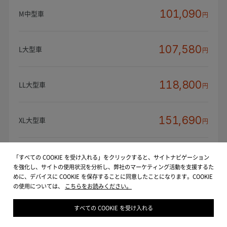
101,090
M中型車
円
107,580
L大型車
円
118,800
LL大型車
円
151,690
XL大型車
円
「すべての COOKIE を受け入れる」をクリックすると、サイトナビゲーション
を強化し、サイトの使用状況を分析し、弊社のマーケティング活動を支援するた
※表示価格は消費税込となります。
めに、デバイスに COOKIE を保存することに同意したことになります。COOKIE
の使用については、
こちらをお読みください。
すべての COOKIE を受け入れる