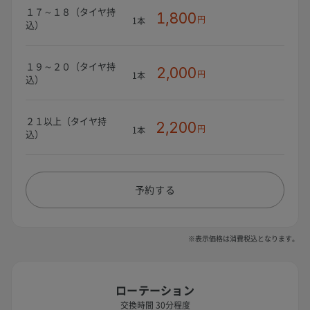
１７～１８（タイヤ持
1,800
円
1本
込）
１９～２０（タイヤ持
2,000
円
1本
込）
２１以上（タイヤ持
2,200
円
1本
込）
予約する
※表示価格は消費税込となります。
ローテーション
交換時間 30分程度