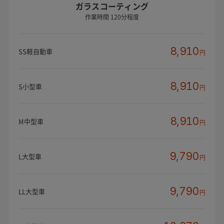
ガラスコーティング
作業時間 120分程度
8,910
SS軽自動車
円
8,910
S小型車
円
8,910
M中型車
円
9,790
L大型車
円
9,790
LL大型車
円