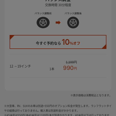
交換時間 30分程度
10
今すぐ予約なら
%オフ
1,100円
12 ～19インチ
990
円
1本
※表示価格は消費税込となります。
※大型車、RV、SUVのお車は別途+550円のオプション料金が発生します。ランフラットタイ
ヤの組換は行っておりません。輸入車は別途料金がかかります。
※45扁平は550円/本40扁平は1100円/本が別途かかります。40扁平以下は行っておりませ