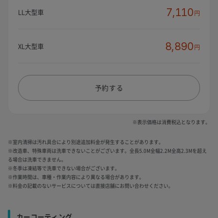
7,110
LL大型車
円
8,890
XL大型車
円
予約する
※表示価格は消費税込となります。
※室内清掃は汚れ具合により別途追加料金が発生することがあります。
※改造車、特殊車両は洗車できないことがございます。全長5.0M全幅2.2M全高2.3Mを超え
る場合は洗車できません。
※冬季は凍結等で洗車できない場合がございます。
※作業時間は、車種・作業内容により異なる場合があります。
※料金の記載のないサービスについては直接店舗にお問い合わせください。
カーコーティング