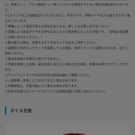
ん。特殊ナット、アルミ鍛造ナット等インパクトの使用ができない場合別途料金がかかりま
す。
※1８インチ以上の組替は行っておりません。中古タイヤ、特殊タイヤは入れ替えできない場
合がございます。
※車種によって値段が異なる場合があります。詳しくはお問い合わせください
※店舗により新品タイヤをお持ち込みいただき履き替えることも可能です。（詳細は各店舗
にお問い合わせください。）
※履き替えの際は、交換するタイヤのナットを必ずご持参ください。
※盗難防止用のロックナットを装着している場合、専用ソケットが必要となるため、必ずご
持参ください。
※違法改造車の作業はお受けできません。
※作業を実施した結果、違法改造にあたると判断される場合、作業をお断りさせていただき
ます。
※ランフラットタイヤの対応可否は直接店舗にご確認ください。
※一部車種・車両により対応できない場合があります。
※作業時間は、作業内容により異なる場合があります。
※料金の記載のないサービスについては直接店舗にお問い合わせください。
オイル交換