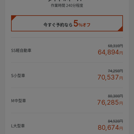
作業時間 240分程度
5
今すぐ予約なら
%オフ
68,310円
SS軽自動車
64,894
円
74,250円
S小型車
70,537
円
80,300円
M中型車
76,285
円
84,920円
L大型車
80,674
円