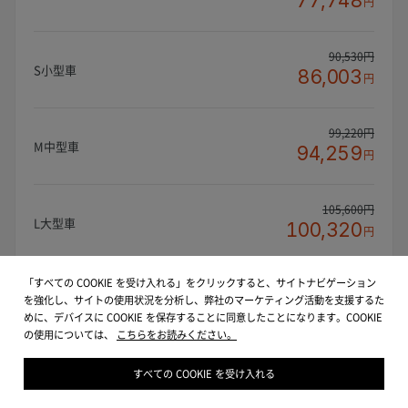
77,748
円
90,530円
S小型車
86,003
円
99,220円
M中型車
94,259
円
105,600円
L大型車
100,320
円
「すべての COOKIE を受け入れる」をクリックすると、サイトナビゲーション
116,600円
LL大型車
を強化し、サイトの使用状況を分析し、弊社のマーケティング活動を支援するた
110,770
円
めに、デバイスに COOKIE を保存することに同意したことになります。COOKIE
の使用については、
こちらをお読みください。
すべての COOKIE を受け入れる
予約する