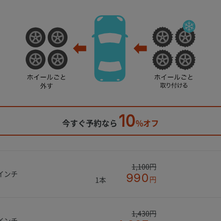
10
今すぐ予約なら
%オフ
1,100円
4インチ
990
円
1本
1,430円
6インチ