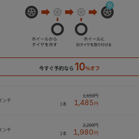
10
今すぐ予約なら
%オフ
1,650円
4インチ
1,485
円
1本
2,200円
6インチ
1,980
円
1本