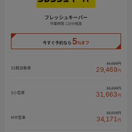
フレッシュキーパー
作業時間 120分程度
5
今すぐ予約なら
%オフ
31,020円
SS軽自動車
29,469
円
33,330円
S小型車
31,663
円
35,970円
M中型車
34,171
円