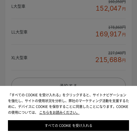
160,050円
L大型車
152,047
円
178,860円
LL大型車
169,917
円
227,040円
XL大型車
215,688
円
予約する
「すべての COOKIE を受け入れる」をクリックすると、サイトナビゲーション
を強化し、サイトの使用状況を分析し、弊社のマーケティング活動を支援するた
めに、デバイスに COOKIE を保存することに同意したことになります。COOKIE
※表示価格は消費税込となります。
の使用については、
こちらをお読みください。
※WEB予約で5％OFF！！
※更に新車割で5%OFF！ ※新車登録から6ヵ月以内の車両
すべての COOKIE を受け入れる
※作業時間は、車種・作業内容により異なる場合があります。
※料金の記載のないサービスについては直接店舗にお問い合わせください。