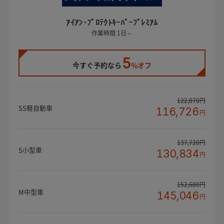
ｱｲｱﾝ･ﾌﾟﾛﾃｸﾄｷｰﾊﾟｰﾌﾟﾚﾐｱﾑ
作業時間 1日～
5
今すぐ予約なら
%オフ
122,870円
SS軽自動車
116,726
円
137,720円
S小型車
130,834
円
152,680円
M中型車
145,046
円