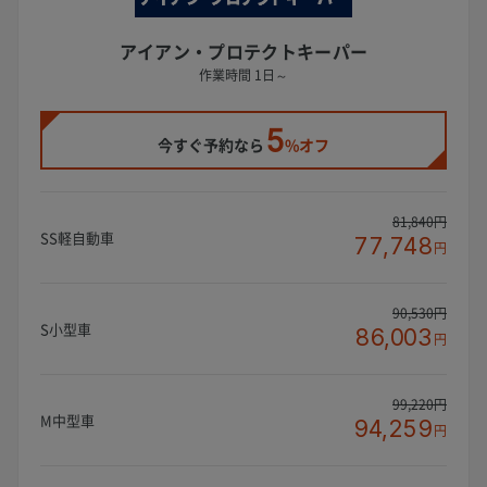
アイアン・プロテクトキーパー
作業時間 1日～
5
今すぐ予約なら
%オフ
81,840円
SS軽自動車
77,748
円
90,530円
S小型車
86,003
円
99,220円
M中型車
94,259
円