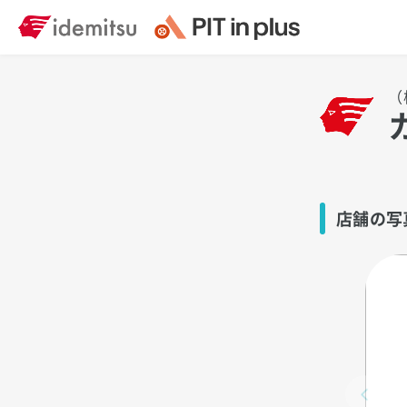
（
店舗の写