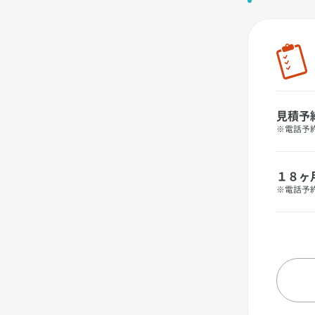
見積予
※電話予
１８ヶ
※電話予