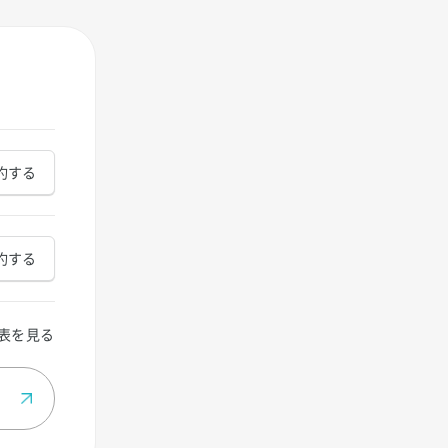
約する
約する
表を見る