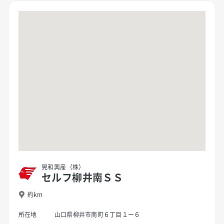
晃和興産（株）
セルフ柳井南ＳＳ
約km
所在地
山口県柳井市南町６丁目１ー６