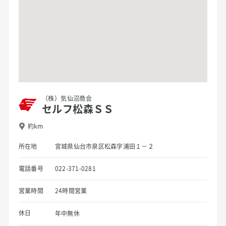
（株）気仙沼商会
セルフ松森ＳＳ
約km
所在地
宮城県仙台市泉区松森字浦田１－２
電話番号
022-371-0281
営業時間
24時間営業
休日
年中無休