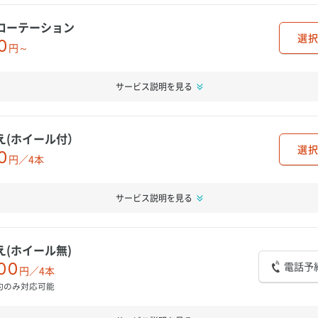
ローテーション
選択
0
円～
サービス説明を見る
え(ホイール付）
選択
0
円／4本
サービス説明を見る
え(ホイール無)
電話予
00
円／4本
約のみ対応可能