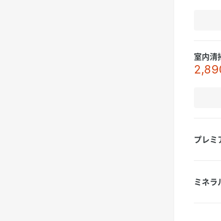
室内清
2,89
プレミ
ミネラ