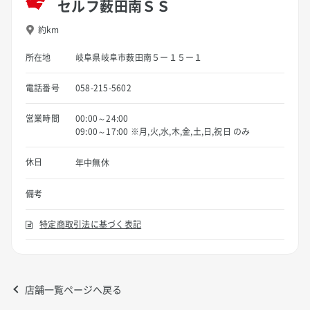
セルフ薮田南ＳＳ
約km
所在地
岐阜県岐阜市薮田南５ー１５ー１
電話番号
058-215-5602
営業時間
00:00～24:00
09:00～17:00 ※月,火,水,木,金,土,日,祝日 のみ
休日
年中無休
備考
特定商取引法に基づく表記
店舗一覧ページへ戻る