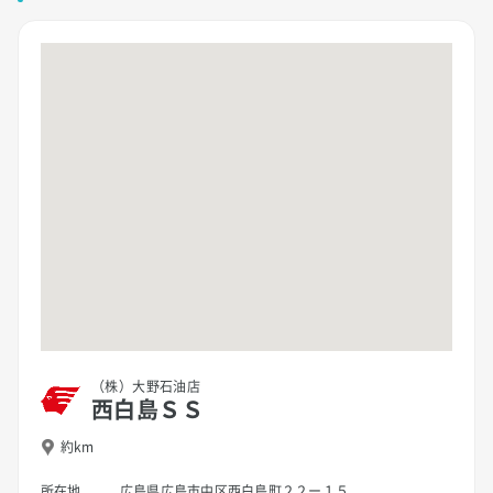
（株）大野石油店
西白島ＳＳ
約km
所在地
広島県広島市中区西白島町２２ー１５