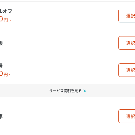
ルオフ
選択
0
円～
談
選択
掃
選択
0
円～
サービス説明を見る
車
選択