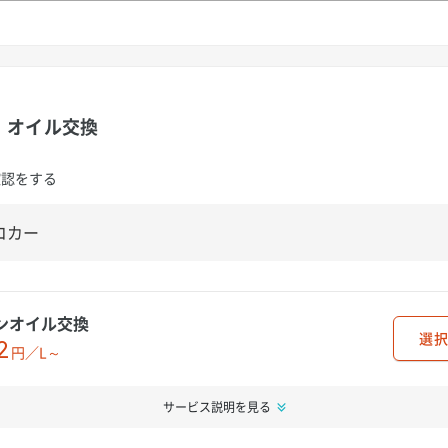
オイル交換
確認をする
ンオイル交換
選択
2
円／L～
サービス説明を見る