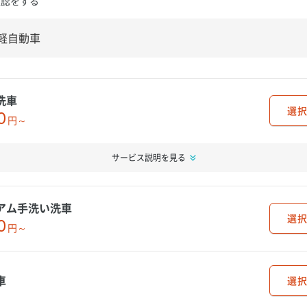
確認をする
洗車
選択
0
円～
サービス説明を見る
アム手洗い洗車
選択
0
円～
車
選択