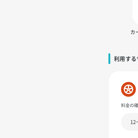
カ
利用する
料金の