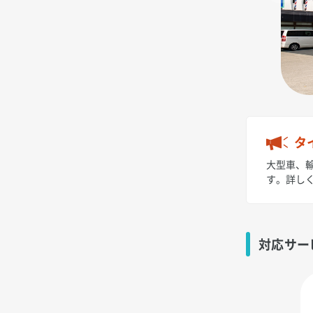
タ
大型車、輸
す。詳し
対応サー