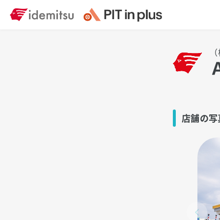
（
店舗の写