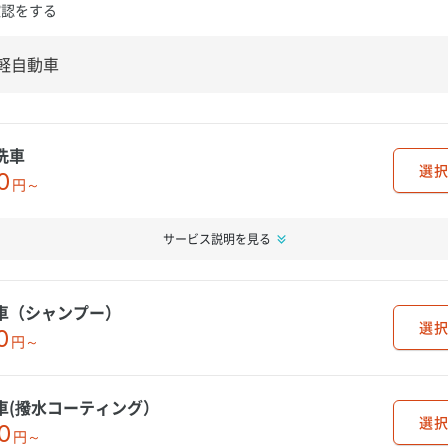
確認をする
洗車
選択
0
円～
サービス説明を見る
車（シャンプー）
選択
0
円～
車(撥水コーティング）
選択
0
円～