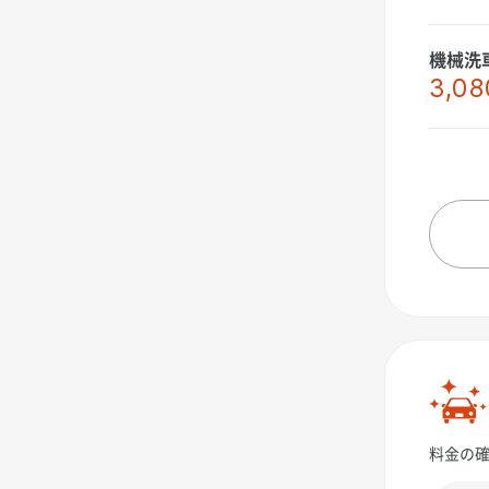
機械洗車（
3,08
料金の