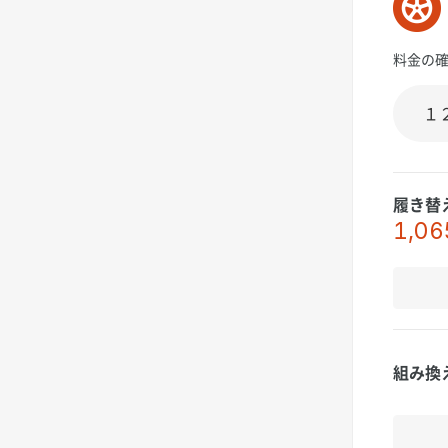
料金の
履き替
1,06
組み換