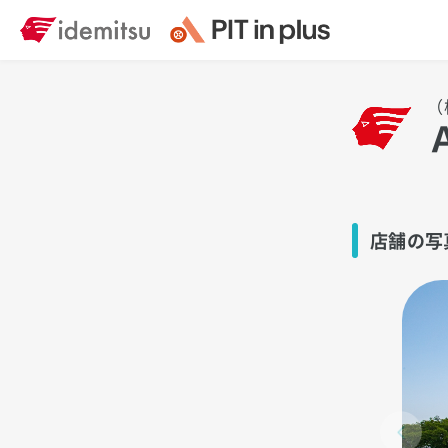
（
店舗の写