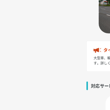
タ
大型車、輸
す。詳し
対応サー