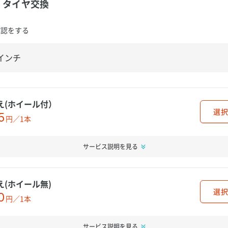
タイヤ交換
確認をする
え(ホイール付）
選択
5
円／1本
サービス説明を見る
え(ホイール無)
選択
0
円／1本
サービス説明を見る