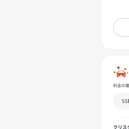
料金の
クリス