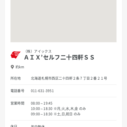
（株）アイックス
ＡＩＸ’セルフ二十四軒ＳＳ
約km
所在地
北海道札幌市西区二十四軒２条７丁目２番２１号
電話番号
011-631-3951
営業時間
08:00～19:45
10:00～18:30 ※月,火,水,木,金 のみ
09:00～18:30 ※土,日,祝日 のみ
休日
年中無休