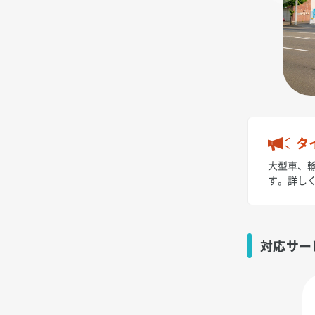
タ
大型車、輸
す。詳し
対応サー