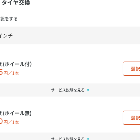
タイヤ交換
確認をする
え(ホイール付）
選択
5
円／1本
サービス説明を見る
え(ホイール無)
選択
0
円／1本
サービス説明を見る