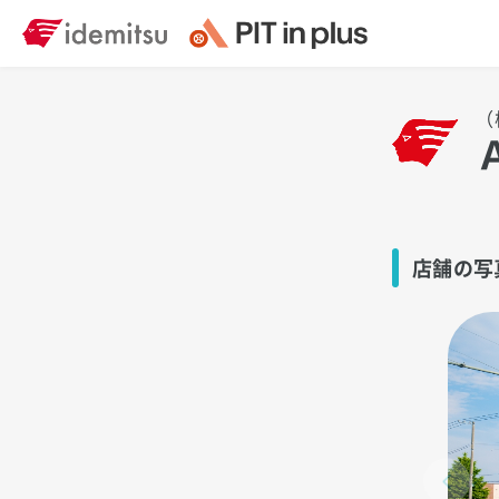
（
店舗の写