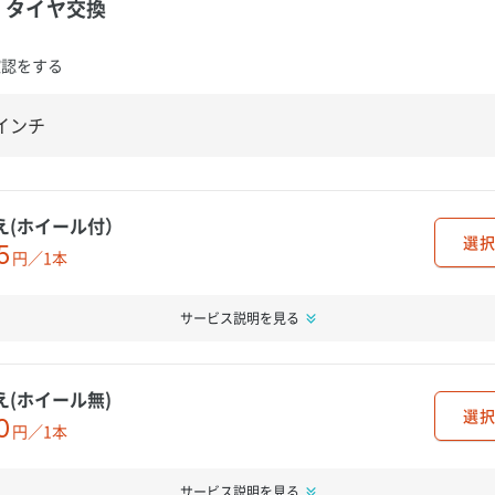
タイヤ交換
確認をする
え(ホイール付）
選択
5
円／1本
サービス説明を見る
え(ホイール無)
選択
0
円／1本
サービス説明を見る