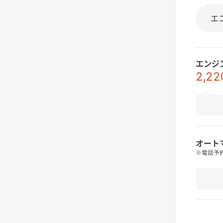
エンジ
2,22
オート
※電話予