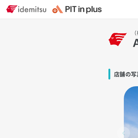
（
店舗の写