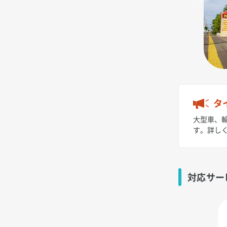
タ
大型車、輸
す。詳し
対応サー