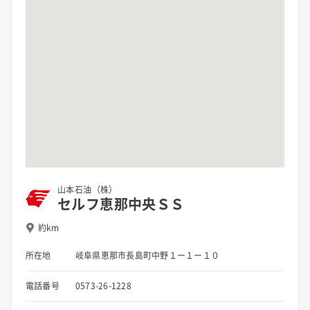
山本石油（株）
セルフ恵那中央ＳＳ
約km
所在地
岐阜県恵那市長島町中野１ー１ー１０
電話番号
0573-26-1228