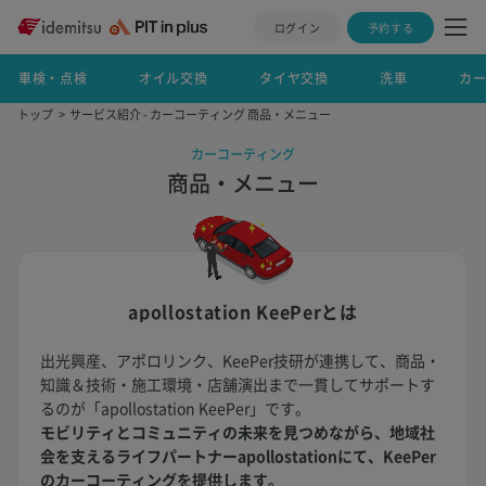
ログイン
予約する
車検・点検
オイル交換
タイヤ交換
洗車
カ
トップ
サービス紹介 - カーコーティング 商品・メニュー
カーコーティング
商品・メニュー
apollostation KeePerとは
出光興産、アポロリンク、KeePer技研が連携して、商品・
知識＆技術・施工環境・店舗演出まで一貫してサポートす
るのが「apollostation KeePer」です。
モビリティとコミュニティの未来を見つめながら、地域社
会を支えるライフパートナーapollostationにて、KeePer
のカーコーティングを提供します。