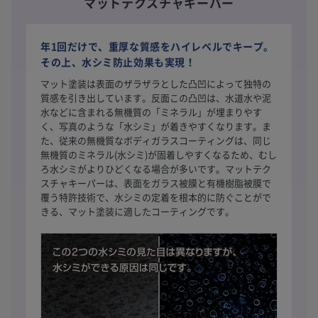
マットテクスチャキーパー
年1回だけで、重厚な質感をハイレベルでキープ。
その上、水シミ防止効果も実現！
マット塗装は表面のザラザラとした凸凹によって独特の
質感を引き出しています。反面この凸凹は、水道水や泥
水などに含まれる無機質の「ミネラル」が埋まりやす
く、写真のような「水シミ」が着きやすくなります。ま
た、従来の無機質なボディガラスコーティングは、同じ
無機質のミネラル(水シミ)が固着しやすくなるため、むし
ろ水シミがよりひどくなる場合が多いです。マットテク
スチャキーパーは、表面をガラス被膜と有機樹脂被膜で
覆う特許技術で、水シミの定着を根本的に防ぐことがで
きる、マット塗装に適したコーティングです。