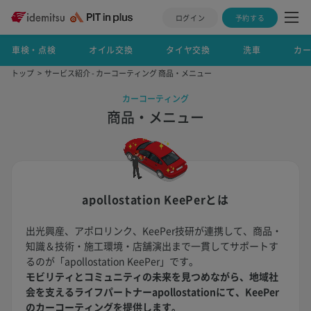
ログイン
予約する
車検・点検
オイル交換
タイヤ交換
洗車
カ
トップ
サービス紹介 - カーコーティング 商品・メニュー
カーコーティング
商品・メニュー
apollostation KeePerとは
出光興産、アポロリンク、KeePer技研が連携して、商品・
知識＆技術・施工環境・店舗演出まで一貫してサポートす
るのが「apollostation KeePer」です。
モビリティとコミュニティの未来を見つめながら、地域社
会を支えるライフパートナーapollostationにて、KeePer
のカーコーティングを提供します。