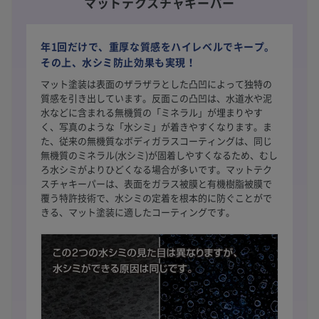
マットテクスチャキーパー
年1回だけで、重厚な質感をハイレベルでキープ。
その上、水シミ防止効果も実現！
マット塗装は表面のザラザラとした凸凹によって独特の
質感を引き出しています。反面この凸凹は、水道水や泥
水などに含まれる無機質の「ミネラル」が埋まりやす
く、写真のような「水シミ」が着きやすくなります。ま
た、従来の無機質なボディガラスコーティングは、同じ
無機質のミネラル(水シミ)が固着しやすくなるため、むし
ろ水シミがよりひどくなる場合が多いです。マットテク
スチャキーパーは、表面をガラス被膜と有機樹脂被膜で
覆う特許技術で、水シミの定着を根本的に防ぐことがで
きる、マット塗装に適したコーティングです。