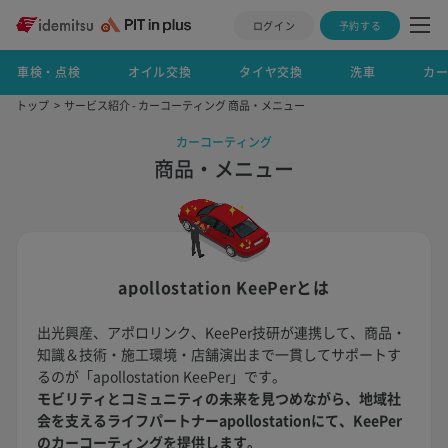
ログイン
予約する
車検・点検
オイル交換
タイヤ交換
洗車
カ
トップ
サービス紹介 - カーコーティング 商品・メニュー
カーコーティング
商品・メニュー
apollostation KeePerとは
出光興産、アポロリンク、KeePer技研が連携して、商品・
知識＆技術・施工環境・店舗演出まで一貫してサポートす
るのが「apollostation KeePer」です。
モビリティとコミュニティの未来を見つめながら、地域社
会を支えるライフパートナーapollostationにて、KeePer
のカーコーティングを提供します。