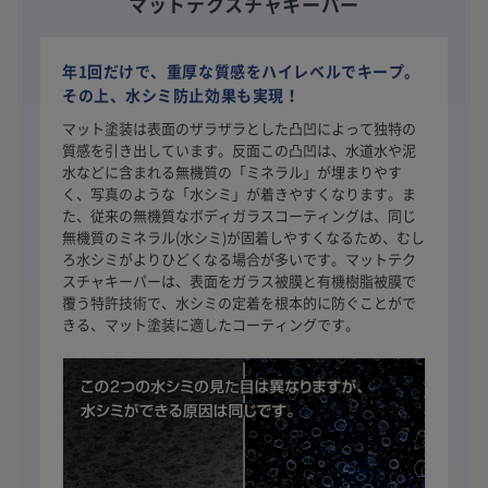
マットテクスチャキーパー
年1回だけで、重厚な質感をハイレベルでキープ。
その上、水シミ防止効果も実現！
マット塗装は表面のザラザラとした凸凹によって独特の
質感を引き出しています。反面この凸凹は、水道水や泥
水などに含まれる無機質の「ミネラル」が埋まりやす
く、写真のような「水シミ」が着きやすくなります。ま
た、従来の無機質なボディガラスコーティングは、同じ
無機質のミネラル(水シミ)が固着しやすくなるため、むし
ろ水シミがよりひどくなる場合が多いです。マットテク
スチャキーパーは、表面をガラス被膜と有機樹脂被膜で
覆う特許技術で、水シミの定着を根本的に防ぐことがで
きる、マット塗装に適したコーティングです。