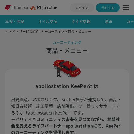
ログイン
予約する
車検・点検
オイル交換
タイヤ交換
洗車
カ
トップ
サービス紹介 - カーコーティング 商品・メニュー
カーコーティング
商品・メニュー
apollostation KeePerとは
出光興産、アポロリンク、KeePer技研が連携して、商品・
知識＆技術・施工環境・店舗演出まで一貫してサポートす
るのが「apollostation KeePer」です。
モビリティとコミュニティの未来を見つめながら、地域社
会を支えるライフパートナーapollostationにて、KeePer
のカーコーティングを提供します。