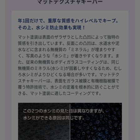
マットテクスチャキーパー
年1回だけで、重厚な質感をハイレベルでキープ。
その上、水シミ防止効果も実現！
マット塗装は表面のザラザラとした凸凹によって独特の
質感を引き出しています。反面この凸凹は、水道水や泥
水などに含まれる無機質の「ミネラル」が埋まりやす
く、写真のような「水シミ」が着きやすくなります。ま
た、従来の無機質なボディガラスコーティングは、同じ
無機質のミネラル(水シミ)が固着しやすくなるため、むし
ろ水シミがよりひどくなる場合が多いです。マットテク
スチャキーパーは、表面をガラス被膜と有機樹脂被膜で
覆う特許技術で、水シミの定着を根本的に防ぐことがで
きる、マット塗装に適したコーティングです。