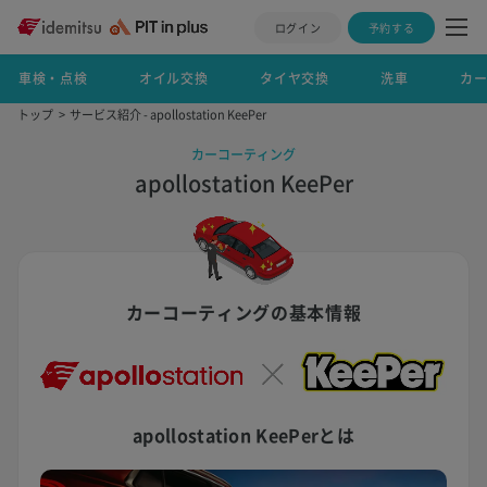
ログイン
予約する
車検・点検
オイル交換
タイヤ交換
洗車
カ
トップ
サービス紹介 - apollostation KeePer
カーコーティング
apollostation KeePer
カーコーティングの基本情報
apollostation KeePerとは