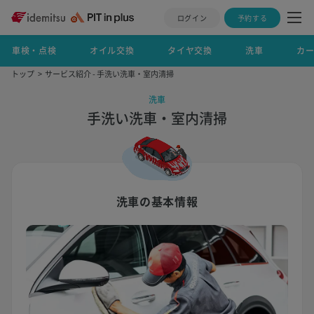
ログイン
予約する
車検・点検
オイル交換
タイヤ交換
洗車
カ
トップ
サービス紹介 - 手洗い洗車・室内清掃
洗車
手洗い洗車・室内清掃
洗車の基本情報