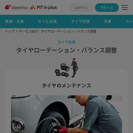
ログイン
予約する
車検・点検
オイル交換
タイヤ交換
洗車
カ
トップ
サービス紹介 - タイヤローテーション・バランス調整
タイヤ交換
タイヤローテーション・バランス調整
タイヤのメンテナンス