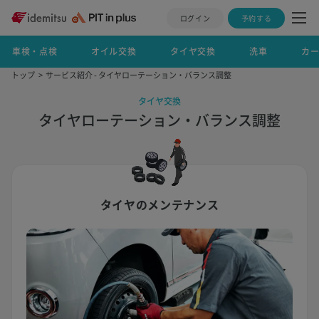
ログイン
予約する
車検・点検
オイル交換
タイヤ交換
洗車
カ
トップ
サービス紹介 - タイヤローテーション・バランス調整
タイヤ交換
タイヤローテーション・バランス調整
タイヤのメンテナンス