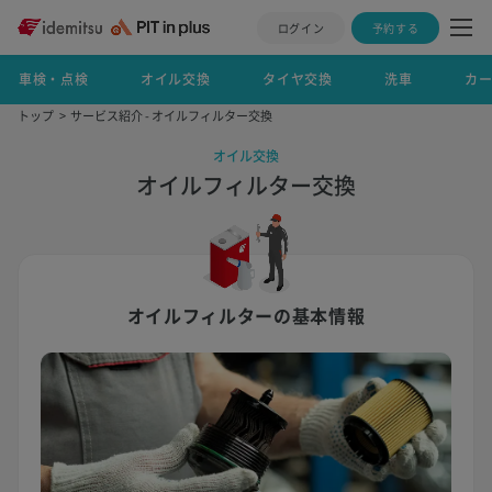
ログイン
予約する
車検・点検
オイル交換
タイヤ交換
洗車
カ
トップ
サービス紹介 - オイルフィルター交換
オイル交換
オイルフィルター交換
オイルフィルターの基本情報