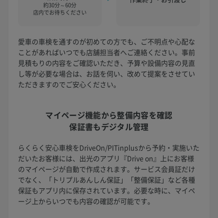
約30分～60分
店内でお待ちください
愛車の車検を通すのが初めての方でも、ご不明点や心配な
ことがあればいつでも店舗担当者へご連絡ください。事前
見積もりの内容をご確認いただき、予算や設備内容の見直
し等が必要な場合は、お話を伺い、改めて提案をさせてい
ただきますのでご安心ください。
マイページ機能から
整備内容を確認
保証書もデジタル管理
らくらく安心車検をDriveOn/PITinplusから予約・実施いた
だいたお客様には、出光のアプリ『Drive on』上にお客様
のマイページが自動で作成されます。サービス会員証だけ
でなく、「トリプルあんしん保証」「整備保証」など各種
保証もアプリ内に保存されています。必要な時に、マイペ
ージ上からいつでも内容の確認が可能です。