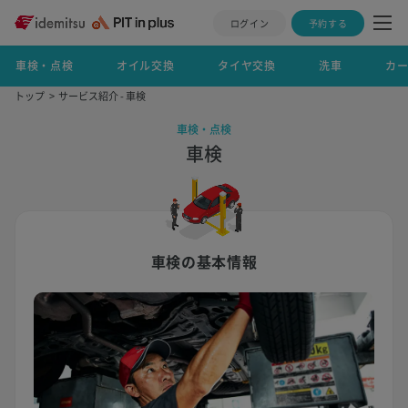
ログイン
予約する
車検・点検
オイル交換
タイヤ交換
洗車
カ
トップ
サービス紹介 - 車検
車検・点検
車検
車検の基本情報