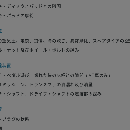
キ・ディスクとパッドとの隙間
キ・パッドの摩耗
置
の空気圧、亀裂、損傷、溝の深さ、異常摩耗、スペアタイアの空
ル・ナット及びホイール・ボルトの緩み
達装置
チ・ペダル遊び、切れた時の床板との隙間（MT車のみ）
スミッション、トランスファの油漏れ及び油量
ラ・シャフト、ドライブ・シャフトの連結部の緩み
置
クプラグの状態
期