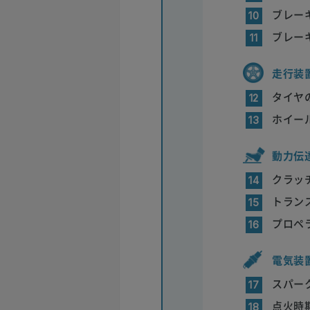
ブレー
10
ブレー
11
走行装
タイヤ
12
ホイー
13
動力伝
クラッ
14
トラン
15
プロペ
16
電気装
スパー
17
点火時
18