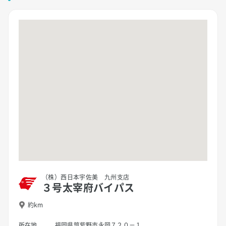
（株）西日本宇佐美 九州支店
３号太宰府バイパス
約km
所在地
福岡県筑紫野市永岡７２０－１